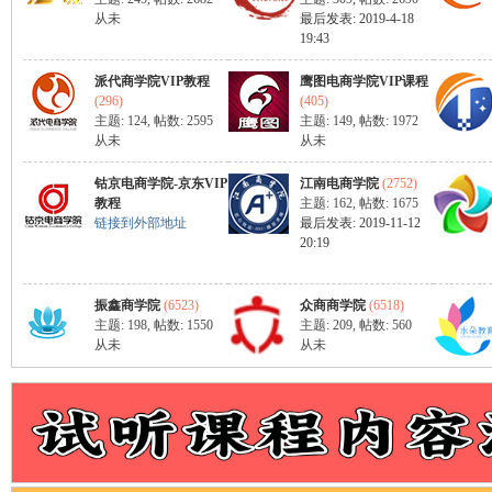
从未
最后发表: 2019-4-18
19:43
派代商学院VIP教程
鹰图电商学院VIP课程
(296)
(405)
主题: 124
,
帖数: 2595
主题: 149
,
帖数: 1972
从未
从未
宝
钴京电商学院-京东VIP
江南电商学院
(2752)
教程
主题: 162
,
帖数: 1675
链接到外部地址
最后发表: 2019-11-12
20:19
振鑫商学院
(6523)
众商商学院
(6518)
主题: 198
,
帖数: 1550
主题: 209
,
帖数: 560
从未
从未
卖