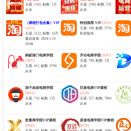
主题: 1541
,
帖数:
1万
主题: 2590
,
帖数:
5万
从未
从未
（课程打包合集）VIP
特别推荐-VIP
(2653)
(2635)
主题: 108
,
帖数: 5716
主题: 2122
,
帖数:
14万
私密版块
最后发表: 2024-1-13
18:08
蚂蚁推门电商学院
齐论电商学院
(9367)
|
(3905)
主题: 790
,
帖数:
3万
主题: 411
,
帖数: 6766
从未
从未
胡子叔叔电商学院
巨皇电商VIP课程
(4012)
(4329)
主题: 710
,
帖数:
1万
主题: 557
,
帖数: 7864
从未
从未
淘
歆曼商学院VIP课程
原道电商学院VIP教程
(6946)
(8556)
主题: 245
,
帖数: 2682
主题: 309
,
帖数: 2690