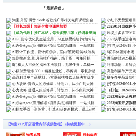
『 最新课程 』
电
»
›
淘宝 外贸 抖音 tiktok 谷歌推广等相关电商课程集合
小红书无货源项目
【揭秘】
【站长加盟】知识付费电课网加盟
20250101自
【成为代理】推广本站，每天多赚几张（仔细看里面
跨境拼多多TEMU
字）
营实操
AIGC指令优化及生活应用，AI直接思维培养(如何与
2025快手搬运电
AI高效对话)，让 ...
的双手，新手 ...
Ai必会Agent(应用解读+项目实战)精讲班，一站式搞
(打包)202408
定AI+行业落地 ...
战，实现小红 ...
AI设计工作流，设计师必学，室内/景观/建筑/软装类
6亿群体蓝海市场
AI教学【基础+ ...
松月入过w【揭秘 ...
短剧拉新变现1月份推广指南，纯干货，可矩阵操
微信解封2025最
作，以最快的速度 ...
可，一单就是大几 ...
0门槛人人可做的搞米零撸项目，无限任务，单机一
利用动物世界解说
天闭眼收入50+
过W，操作简单 ...
小额付费引爆 300 + 精准创业粉，零剪辑、零复杂起
高盈利菜单产品规
课
号，话术撬动 ...
不盈利的困境
高盈利菜单产品规划，7堂课帮扶餐饮店解决客源少
拼多多单品爆款打
不盈利的困境
量，增长实战 ...
心力攻略·普通人的必修课，计划力，从小白到大神
(打包)202409
单，系统课程 ...
心力攻略·普通人的必修课，计划力，从小白到大神
（打包）2024050
小白快速入门 ...
Ai必会Agent(应用解读+项目实战)精讲班，一站式搞
2023淘宝开店教
定AI+行业落地 ...
Ai必会Agent(应用解读+项目实战)精讲班，一站式搞
2023淘宝开店教
定AI+行业落地 ...
AI操盘手线下训练营，打造AI获客新模式，跟上ai时
(打包)202405
代，新商业
习
【淘宝VIP 开店运营内部视频教程】.(持续更新中.....)
网
淘系名课
玩转电商