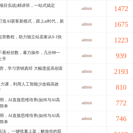
解读+项目实战)精讲班，一站式搞定
1472
admin
打造AI获客新模式，跟上ai时代，新
1675
admin
营教程，助力独立站卖家从0-1快
1223
admin
不看粉丝数，暴力操作，几分钟一
939
admin
上手
营，学习营销真经 大幅度提高创富
2193
admin
表达力课，利用人工智能少改稿高效
810
admin
T
用，AI直接思维培养(如何与AI高
772
admin
更简单
用，AI直接思维培养(如何与AI高
746
admin
更简单
力玩法， 一键批量上架，解放你的双