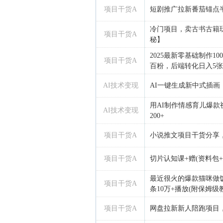
项目干货A
短剧推广拉新番茄锚点
冷门项目，卖古书古籍
项目干货A
秘】
2025最新零基础制作1
项目干货A
百粉，后端转化日入5张
AI技术变现
AI一键生成新中式插画
用AI制作情感育儿爆
AI技术变现
200+
项目干货A
小说推文项目干货分享
项目干货A
切片认知课+赠(资料包
最近很火的爆款猫咪做
项目干货A
条10万+播放(附保姆级
项目干货A
网盘拉新新人陪跑项目