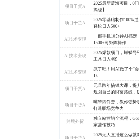
2025最新蓝海项目，
项目干货A
揭秘】
2025零基础制作100
项目干货A
轻松日入500+
一部手机10分钟AI搞定
AI技术变现
1500+可矩阵操作
2025爆款项目，蝴蝶号
AI技术变现
工具日入4张
疯了吧！用AI做了个“
AI技术变现
1k
元旦跨年搞钱大课，提
项目干货A
规划自己的财富路线，破除
嘴笨四件套，教你强势表
项目干货A
打造职场竞争力
独立站营销全流程，Goo
跨境外贸
家营销技巧
2025无人直播这么做
项目干货A