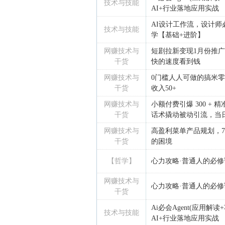
技术与技能
AI+行业落地应用实战
AI设计工作流，设计师必
技术与技能
学【基础+进阶】
网赚技术与
短剧拉新变现1月份推
干货
快的速度看到钱
网赚技术与
0门槛人人可做的搞米
干货
收入50+
网赚技术与
小额付费引爆 300 +
干货
话术撬动被动引流，当日实
网赚技术与
高盈利菜单产品规划，
干货
的困境
【哲学】
心力攻略·普通人的必
网赚技术与
心力攻略·普通人的必
干货
Ai必会Agent(应用
技术与技能
AI+行业落地应用实战