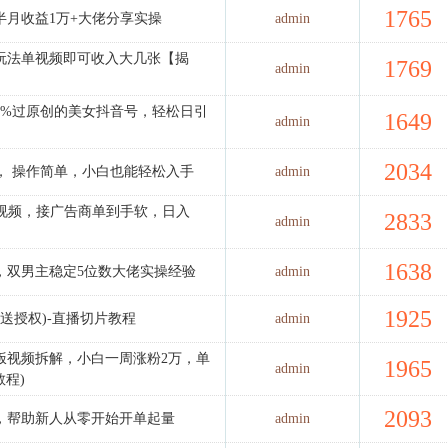
1765
半月收益1万+大佬分享实操
admin
玩法单视频即可收入大几张【揭
1769
admin
00%过原创的美女抖音号，轻松日引
1649
admin
2034
， 操作简单，小白也能轻松入手
admin
款视频，接广告商单到手软，日入
2833
admin
1638
，双男主稳定5位数大佬实操经验
admin
1925
+送授权)-直播切片教程
admin
饭视频拆解，小白一周涨粉2万，单
1965
admin
教程)
2093
，帮助新人从零开始开单起量
admin