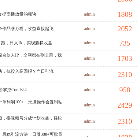
1808
文提高播放量的秘诀
admin
2052
条作品涨万粉，收益直接起飞
admin
735
时跑，日入1k，实现躺挣收益
admin
级合伙人IP，全网都在割韭菜，我
1703
admin
】
方法，低投入高回报？当日引流
2310
admin
958
松掌控ComfyUl
admin
单利润100+，无脑操作会复制粘
2429
admin
频，撸视频号分成计划收益，轻松
2310
admin
最稳引流方法，日引300+可批量