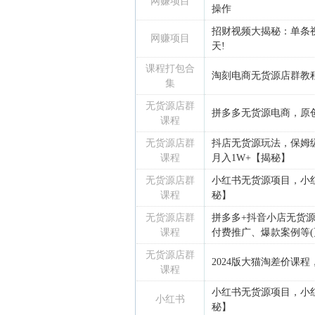
网赚项目
操作
招财视频大揭秘：单条视
网赚项目
天!
课程打包合
淘刻电商无货源店群教
集
无货源店群
拼多多无货源电商，原
课程
无货源店群
抖店无货源玩法，保姆
课程
月入1W+【揭秘】
无货源店群
小红书无货源项目，小
课程
秘】
无货源店群
拼多多+抖音小店无货
课程
付费推广、爆款案例等(更新
无货源店群
2024版大猫淘差价课
课程
小红书无货源项目，小
小红书
秘】