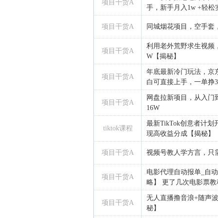
项目干货A
手，新手月入1w +轻松实
项目干货A
同城烟花项目，空手套
利用老外荒野求生视频
项目干货A
W【揭秘】
年底最新冷门玩法，京
项目干货A
白可直接上手，一单挣3
网盘拉新项目，从入门
项目干货A
16W
最新TikTok创意者
tiktok课程
现高收益分成【揭秘】
项目干货A
视频号教人学方言，只
电影代理自动报单_自
项目干货A
略】 更了几次电影票教程
无人直播撸音浪+随声波
项目干货A
秘】