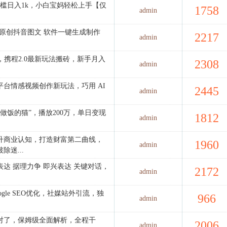
0门槛日入1k，小白宝妈轻松上手【仅
1758
admin
%过原创抖音图文 软件一键生成制作
2217
admin
，携程2.0最新玩法搬砖，新手月入
2308
admin
平台情感视频创作新玩法，巧用 AI
2445
admin
会做饭的猫”，播放200万，单日变现
1812
admin
升商业认知，打造财富第二曲线，
1960
admin
迷...
达 据理力争 即兴表达 关键对话，
2172
admin
gle SEO优化，社媒站外引流，独
966
admin
就对了，保姆级全面解析，全程干
2006
admin