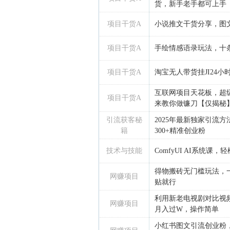
货，新手老手都可上手
项目干货A
小说推文干货分享，图
项目干货A
手绘情感语录玩法，十
项目干货A
淘宝无人带货挂JI24小
互联网项目天花板，超
项目干货A
来教你做镰刀【仅揭秘
引流获客秘
2025年最新独家引流
籍
300+精准创业粉
技术与技能
ComfyUI AI系统课，轻
得物搬砖无门槛玩法，一
网赚项目
贴就行
利用新老电视剧对比视
网赚项目
月入过W，操作简单
小红书图文引流创业粉，