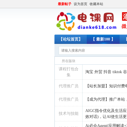
最新帖子
设为首页
收藏本站
【论坛首页】
【 最新100 】
所在版块
课程打包合
淘宝 外贸 抖音 tikt
集
代理推广员
【站长加盟】知识付费
代理推广员
【成为代理】推广本站
AIGC指令优化及生活应
技术与技能
效对话)，让AI使生活
Ai必会Agent(应用