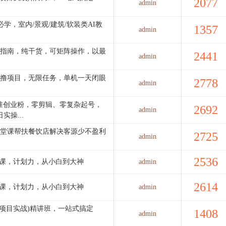
2077
admin
学，室内/景观/建筑/软装类AI教
1357
admin
广指南，纯干货，可矩阵操作，以最
2441
admin
零撸项目，无限任务，单机一天闭眼
2778
admin
 精准创业粉，零剪辑、零复杂起号，
2692
admin
操...
7堂课帮扶餐饮店解决客源少不盈利
2725
admin
2536
修课，计划力，从小白到大神
admin
2614
修课，计划力，从小白到大神
admin
解读+项目实战)精讲班，一站式搞定
1408
admin