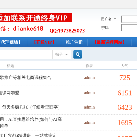
用户名
密码
【代理赚钱】
【开通VIP】
推广注册
【最新课程网站】
帖子
搜
标题
作者
人气
725
ok 谷歌推广等相关电商课程集合
admin
索
6151
电课网加盟
admin
6423
，每天多赚几张（仔细看里面字）
admin
用，AI直接思维培养(如何与AI高
1695
admin
更简单
解读+项目实战)精讲班，一站式搞定