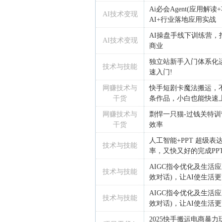
Ai必会Agent(应用
AI技术变现
AI+行业落地应用实战
AI操盘手线下训练营，
AI技术变现
商业
独立站新手入门体系化运
技术与技能
速入门!
网赚技术与
快手短剧卡魔法搬运，
干货
条作品，小白也能快速
网赚技术与
剽悍一只猫-过钱关特训
干货
效率
人工智能+PPT 超级
技术与技能
率，又快又好的完成PP
AIGC指令优化及生活应
技术与技能
效对话)，让AI使生活
AIGC指令优化及生活应
技术与技能
效对话)，让AI使生活
2025快手搬运电商暴